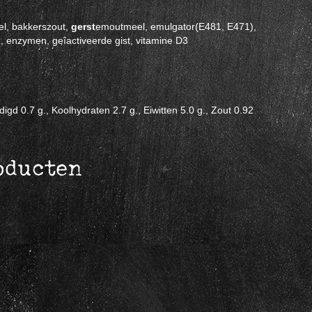
l, bakkerszout,
gerst
emoutmeel, emulgator(E481, E471),
, enzymen, geîactiveerde gist, vitamine D3
gd 0.7 g., Koolhydraten 2.7 g., Eiwitten 5.0 g., Zout 0.92
oducten