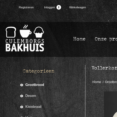
(0)
Registreren
Inloggen
Winkelwagen
Home
Onze pr
Vollerko
Categorieen
Home
/
Grootbr
Grootbrood
Desem
Kleinbrood