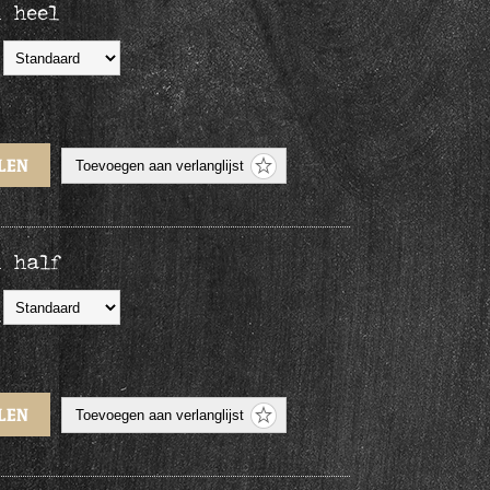
 heel
n half