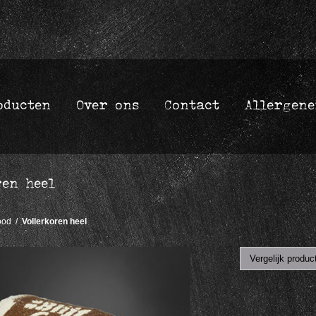
oducten
Over ons
Contact
Allergene
ren heel
ood
/
Vollerkoren heel