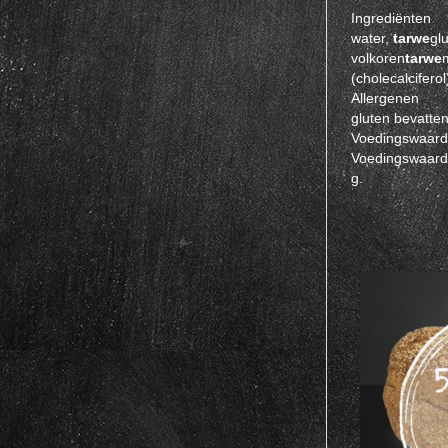
Ingrediënten
water,
tarwe
glu
volkoren
tarwe
(cholecalciferol
Allergenen
gluten bevatte
Voedingswaar
Voedingswaarden
g.