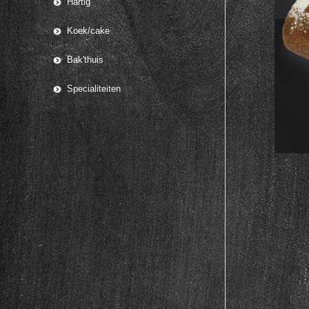
Hartig
Koek/cake
Bak'thuis
Specialiteiten