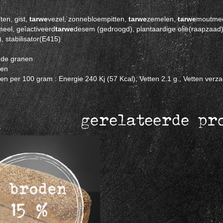
ten, gist,
tarwe
vezel, zonnebloempitten,
tarwe
zemelen,
tarwe
moutmee
meel, geîactiveerd
tarwe
desem (gedroogd), plantaardige olie(raapzaad)
), stabilisator(E415)
nde granen
den
 per 100 gram : Energie 240 Kj (57 Kcal), Vetten 2.1 g., Vetten verzadi
gerelateerde pr