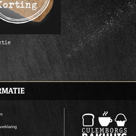
ctie
RMATIE
es
verklaring